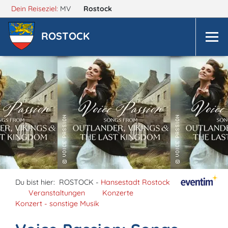
Dein Reiseziel:
MV
Rostock
ROSTOCK
Du bist hier:
ROSTOCK -
Hansestadt Rostock
Veranstaltungen
Konzerte
Konzert - sonstige Musik