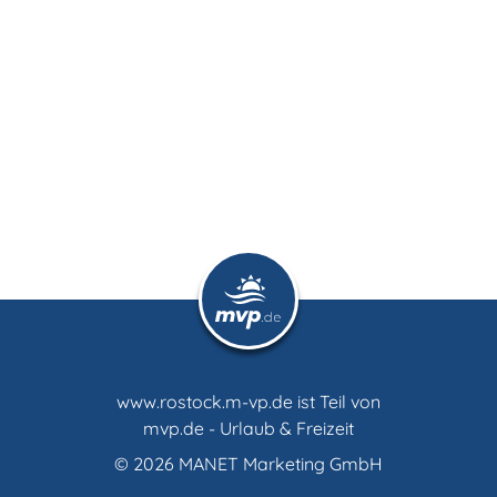
www.rostock.m-vp.de ist Teil von
mvp.de - Urlaub & Freizeit
© 2026
MANET Marketing GmbH