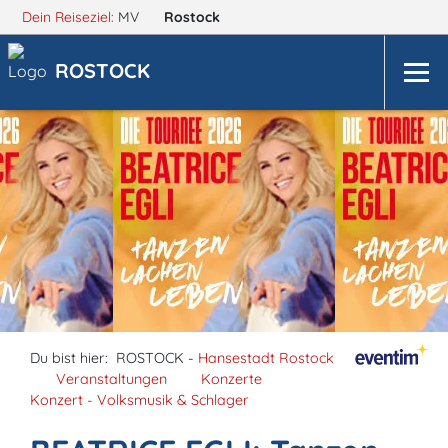
Dein Reiseziel:
MV
Rostock
ROSTOCK
Du bist hier:
ROSTOCK -
Hansestadt Rostock
Veranstaltungen
Konzerte
Konzert - Volksmusik & Schlager