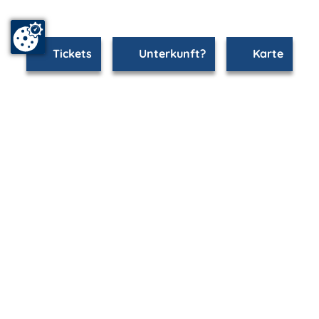
Tickets
Unterkunft?
Karte
www.rostock.m-vp.de ist Teil von
mvp.de - Urlaub & Freizeit
© 2026
MANET Marketing GmbH
Newsletter