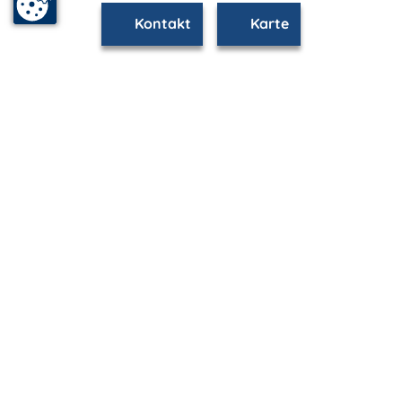
Kontakt
Karte
www.rostock.m-vp.de ist Teil von
mvp.de - Urlaub & Freizeit
© 2026
MANET Marketing GmbH
Newsletter
Bleib auf dem Laufenden!