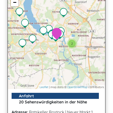
−
2
Leaflet
| map data ©
OpenStreetMap
contributors
Anfahrt
20 Sehenswürdigkeiten in der Nähe
Adresse:
Ratskeller Rostock
|
Neuer Markt 1,