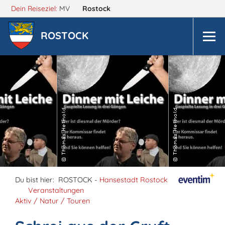
Dein Reiseziel:
MV
Rostock
ROSTOCK
Du bist hier:
ROSTOCK -
Hansestadt Rostock
Veranstaltungen
Aktiv / Natur / Touren