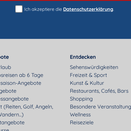
Ich akzeptiere die
Datenschutzerklärung
.
ote
Entdecken
rlaub
Sehenswürdigkeiten
sreisen ab 6 Tage
Freizeit & Sport
saison-Angebote
Kunst & Kultur
gebote
Restaurants, Cafés, Bars
essangebote
Shopping
t (Reiten, Golf, Angeln,
Besondere Veranstaltun
andern...)
Wellness
tangebote
Reiseziele
urse