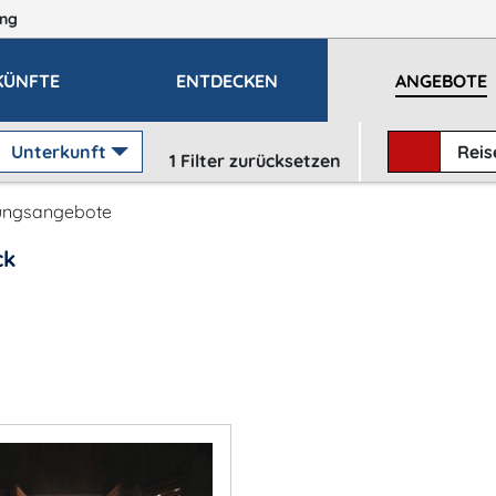
ng
KÜNFTE
ENTDECKEN
ANGEBOTE
Unterkunft
Rei
1
Filter zurücksetzen
ungsangebote
ck