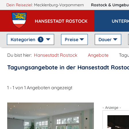
Dein Reiseziel:
Mecklenburg-Vorpommern
Rostock
& Umgebu
HANSESTADT ROSTOCK
UNTER
Kategorien
Preise
Dauer
1
Du bist hier:
Hansestadt Rostock
Angebote
Tag
Tagungsangebote in der Hansestadt Rosto
1 - 1 von 1 Angeboten angezeigt
- Anzeige -