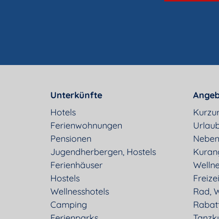
Unterkünfte
Angeb
Hotels
Kurzu
Ferienwohnungen
Urlaub
Pensionen
Neben
Jugendherbergen, Hostels
Kuran
Ferienhäuser
Welln
Hostels
Freizei
Wellnesshotels
Rad, W
Camping
Rabat
Ferienparks
Tanzk