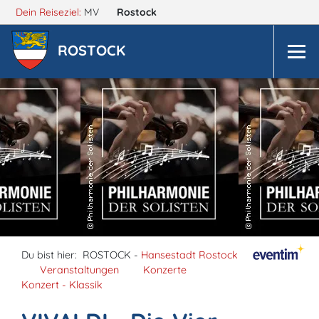
Dein Reiseziel:
MV
Rostock
ROSTOCK
Du bist hier:
ROSTOCK -
Hansestadt Rostock
Veranstaltungen
Konzerte
Konzert - Klassik