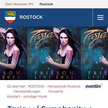
Dein Reiseziel:
MV
Rostock
ROSTOCK
Du bist hier:
ROSTOCK -
Hansestadt Rostock
Veranstaltungen
Konzerte
Konzert - sonstige Musik