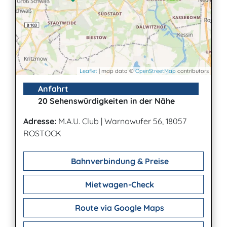
Leaflet
| map data ©
OpenStreetMap
contributors
Anfahrt
20 Sehenswürdigkeiten in der Nähe
Adresse:
M.A.U. Club
|
Warnowufer 56, 18057
ROSTOCK
Bahnverbindung & Preise
Mietwagen-Check
Route via Google Maps