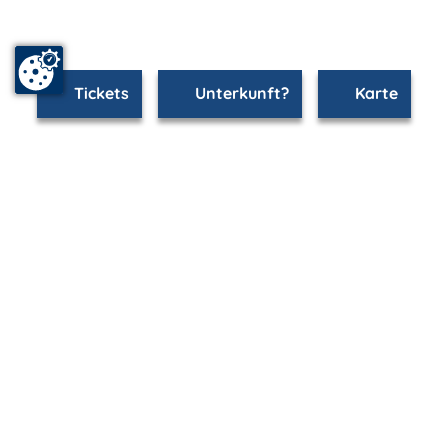
Tickets
Unterkunft?
Karte
www.rostock.m-vp.de ist Teil von
mvp.de - Urlaub & Freizeit
© 2026
MANET Marketing GmbH