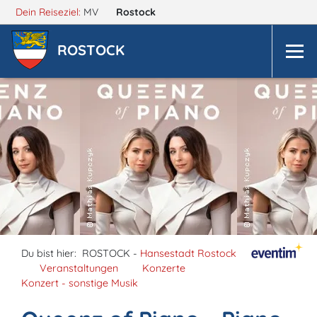
Dein Reiseziel:
MV
Rostock
ROSTOCK
Du bist hier:
ROSTOCK -
Hansestadt Rostock
Veranstaltungen
Konzerte
Konzert - sonstige Musik