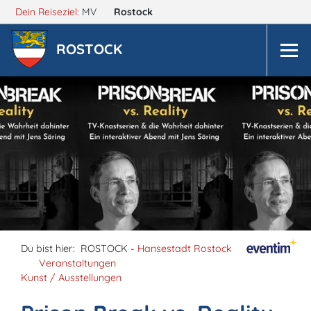
Dein Reiseziel:
MV
Rostock
ROSTOCK
Du bist hier:
ROSTOCK -
Hansestadt Rostock
Veranstaltungen
Kunst / Ausstellungen