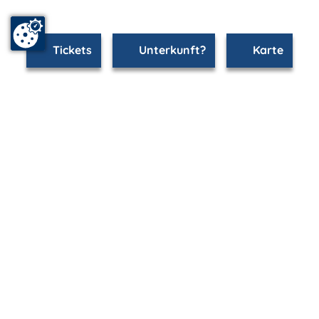
Tickets
Unterkunft?
Karte
www.rostock.m-vp.de ist Teil von
mvp.de - Urlaub & Freizeit
© 2026
MANET Marketing GmbH
Newsletter