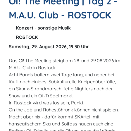
Oi! The Meeting | Tag 2 -
M.A.U. Club - ROSTOCK
Konzert - sonstige Musik
ROSTOCK
Samstag, 29. August 2026, 19:30 Uhr
Das Oi! The Meeting steigt am 28. und 29.08.2026 im
M.A.U. Club in Rostock.
Acht Bands ballern zwei Tage lang, und nebenbei
läuft noch einiges. Subkulturelle Kneipenüberfälle,
ein Skunx-Strandmarsch, fette Nighters nach der
Show und ein Oi!-Trödelmarkt.
In Rostock wird was los sein, Punkt.
On the Job und Ruhestöhrunk können nicht spielen.
Macht aber nix - dafür kommt SKArtell mit
hanseatischem Ska und Soifass hauen euch eine
Berliner Oi!-Schelle um die Ohren, dass die Wände