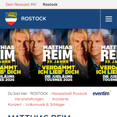
Dein Reiseziel:
MV
Rostock
ROSTOCK
Du bist hier:
ROSTOCK -
Hansestadt Rostock
Veranstaltungen
Konzerte
Konzert - Volksmusik & Schlager