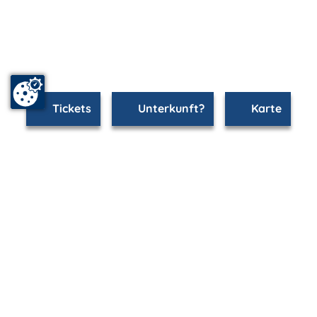
Tickets
Unterkunft?
Karte
www.rostock.m-vp.de ist Teil von
mvp.de - Urlaub & Freizeit
© 2026
MANET Marketing GmbH