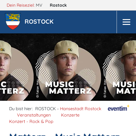
Dein Reiseziel:
MV
Rostock
ROSTOCK
Du bist hier:
ROSTOCK -
Hansestadt Rostock
Veranstaltungen
Konzerte
Konzert - Rock & Pop