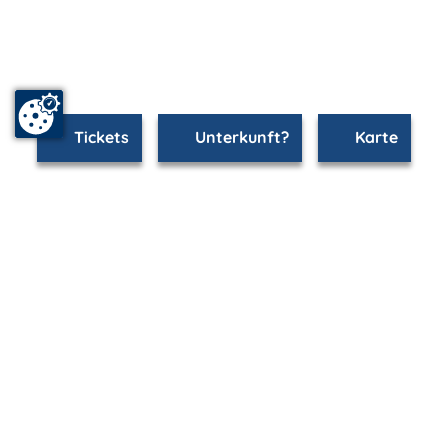
Tickets
Unterkunft?
Karte
www.rostock.m-vp.de ist Teil von
mvp.de - Urlaub & Freizeit
© 2026
MANET Marketing GmbH