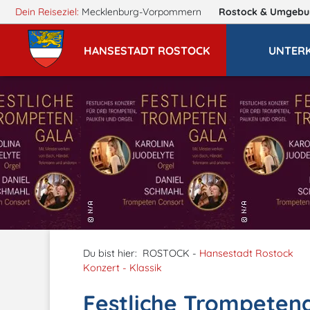
Dein Reiseziel:
Mecklenburg-Vorpommern
Rostock
& Umgebu
HANSESTADT ROSTOCK
UNTER
Du bist hier:
ROSTOCK -
Hansestadt Rostock
Konzert - Klassik
Festliche Trompetenga