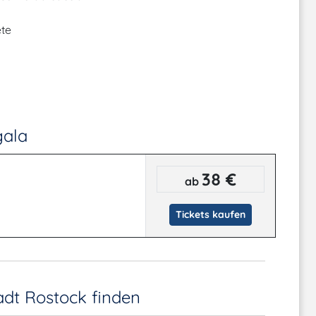
te
gala
38 €
ab
Tickets kaufen
tadt Rostock
finden