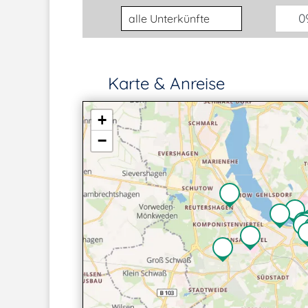
Unterkunftsart
09
Karte & Anreise
+
−