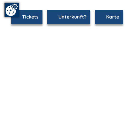
Tickets
Unterkunft?
Karte
www.rostock.m-vp.de ist Teil von
mvp.de - Urlaub & Freizeit
© 2026
MANET Marketing GmbH
Newsletter