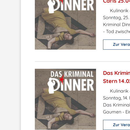
Carls 25.0
Kulinarik
Sonntag, 25.
Kriminal Din
- Tod zwische
Zur Vera
Das Krimin
Stern 14.0
Kulinarik
Sonntag, 14.
Das Kriminal
Gaumen - Ein
Zur Vera