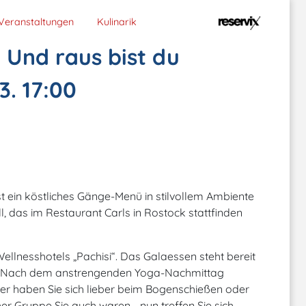
Veranstaltungen
Kulinarik
 Und raus bist du
3. 17:00
ist ein köstliches Gänge-Menü in stilvollem Ambiente
 das im Restaurant Carls in Rostock stattfinden
Wellnesshotels „Pachisi“. Das Galaessen steht bereit
ch. Nach dem anstrengenden Yoga-Nachmittag
 Oder haben Sie sich lieber beim Bogenschießen oder
r Gruppe Sie auch waren - nun treffen Sie sich