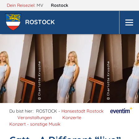
Dein Reiseziel:
MV
Rostock
ROSTOCK
Du bist hier:
ROSTOCK -
Hansestadt Rostock
Veranstaltungen
Konzerte
Konzert - sonstige Musik