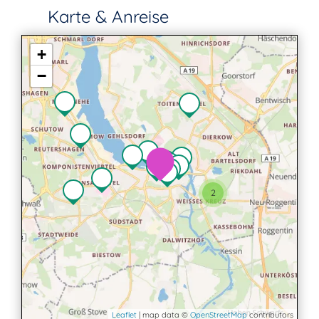
Karte & Anreise
+
−
2
Leaflet
| map data ©
OpenStreetMap
contributors