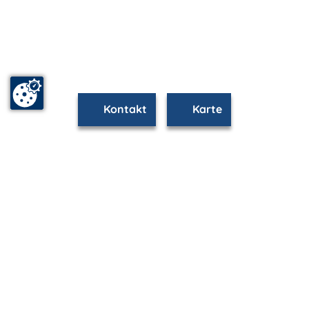
Kontakt
Karte
www.rostock.m-vp.de ist Teil von
mvp.de - Urlaub & Freizeit
© 2026
MANET Marketing GmbH