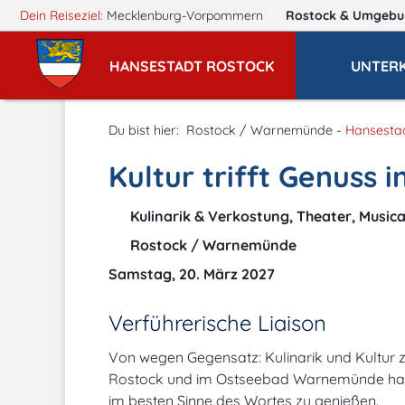
Dein Reiseziel:
Mecklenburg-Vorpommern
Rostock
& Umgebu
HANSESTADT ROSTOCK
UNTER
Du bist hier:
Rostock / Warnemünde -
Hansesta
Kultur trifft Genuss 
Kulinarik & Verkostung, Theater, Music
Rostock / Warnemünde
Samstag, 20. März 2027
Verführerische Liaison
Von wegen Gegensatz: Kulinarik und Kultur z
Rostock und im Ostseebad Warnemünde hat ma
im besten Sinne des Wortes zu genießen.