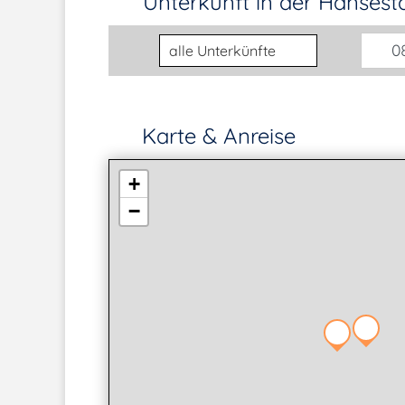
Unterkunft in der Hanses
Unterkunftsart
08
Karte & Anreise
+
−