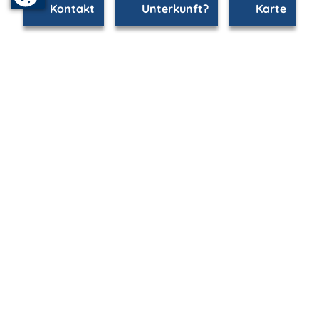
Kontakt
Unterkunft?
Karte
www.rostock.m-vp.de ist Teil von
mvp.de - Urlaub & Freizeit
© 2026
MANET Marketing GmbH
Newsletter
Bleib auf dem Laufenden!
Melde Dich jetzt für unseren mvp.de-Newsletter an und