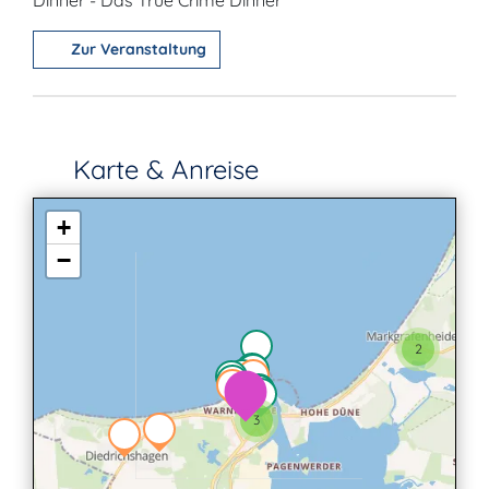
Dinner - Das True Crime Dinner
Zur Veranstaltung
Karte & Anreise
+
−
2
2
3