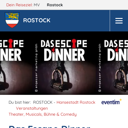
Dein Reiseziel:
MV
Rostock
ROSTOCK
Du bist hier:
ROSTOCK -
Hansestadt Rostock
Veranstaltungen
Theater, Musicals, Bühne & Comedy