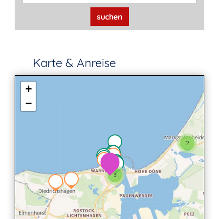
suchen
Karte & Anreise
+
−
2
2
3