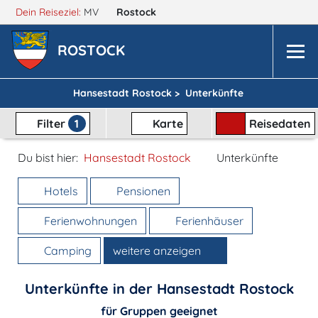
Dein Reiseziel:
MV
Rostock
ROSTOCK
Hansestadt Rostock >
Unterkünfte
Filter
1
Karte
Reisedaten
Du bist hier:
Hansestadt Rostock
Unterkünfte
Hotels
Pensionen
Ferienwohnungen
Ferienhäuser
Camping
weitere anzeigen
Unterkünfte in der Hansestadt Rostock
für Gruppen geeignet