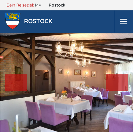
Dein Reiseziel:
MV
Rostock
ROSTOCK