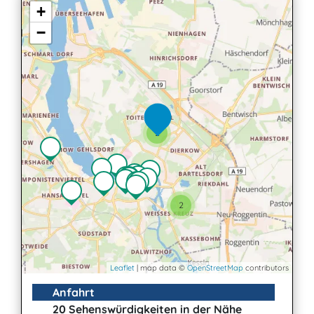
+
−
2
2
Leaflet
| map data ©
OpenStreetMap
contributors
Anfahrt
20 Sehenswürdigkeiten in der Nähe